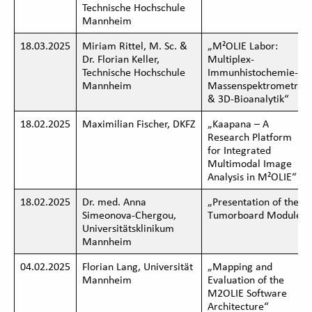
Technische Hochschule
Mannheim
18.03.2025
Miriam Rittel, M. Sc. &
„M²OLIE Labor:
Dr. Florian Keller,
Multiplex-
Technische Hochschule
Immunhistochemie-
Mannheim
Massenspektrometrie
& 3D-Bioanalytik“
18.02.2025
Maximilian Fischer, DKFZ
„Kaapana – A
Research Platform
for Integrated
Multimodal Image
Analysis in M²OLIE“
18.02.2025
Dr. med. Anna
„Presentation of the
Simeonova-Chergou,
Tumorboard Module“
Universitätsklinikum
Mannheim
04.02.2025
Florian Lang, Universität
„Mapping and
Mannheim
Evaluation of the
M2OLIE Software
Architecture“