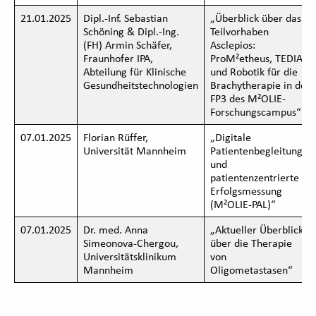
21.01.2025
Dipl.-Inf. Sebastian
„Überblick über das
Schöning & Dipl.-Ing.
Teilvorhaben
(FH) Armin Schäfer,
Asclepios:
Fraunhofer IPA,
ProM²etheus, TEDIAS
Abteilung für Klinische
und Robotik für die
Gesundheitstechnologien
Brachytherapie in der
FP3 des M²OLIE-
Forschungscampus“
07.01.2025
Florian Rüffer,
„Digitale
Universität Mannheim
Patientenbegleitung
und
patientenzentrierte
Erfolgsmessung
(M²OLIE-PAL)“
07.01.2025
Dr. med. Anna
„Aktueller Überblick
Simeonova-Chergou,
über die Therapie
Universitätsklinikum
von
Mannheim
Oligometastasen“