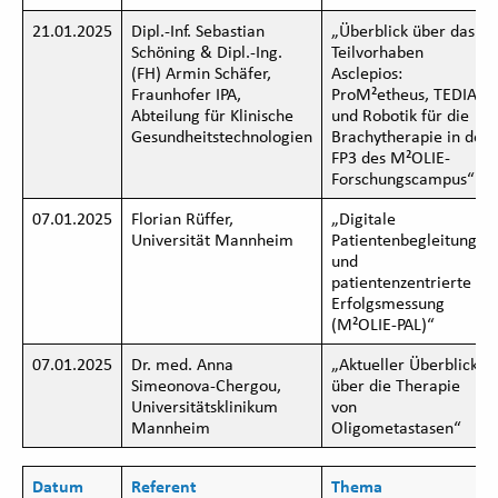
21.01.2025
Dipl.-Inf. Sebastian
„Überblick über das
Schöning & Dipl.-Ing.
Teilvorhaben
(FH) Armin Schäfer,
Asclepios:
Fraunhofer IPA,
ProM²etheus, TEDIAS
Abteilung für Klinische
und Robotik für die
Gesundheitstechnologien
Brachytherapie in der
FP3 des M²OLIE-
Forschungscampus“
07.01.2025
Florian Rüffer,
„Digitale
Universität Mannheim
Patientenbegleitung
und
patientenzentrierte
Erfolgsmessung
(M²OLIE-PAL)“
07.01.2025
Dr. med. Anna
„Aktueller Überblick
Simeonova-Chergou,
über die Therapie
Universitätsklinikum
von
Mannheim
Oligometastasen“
Datum
Referent
Thema