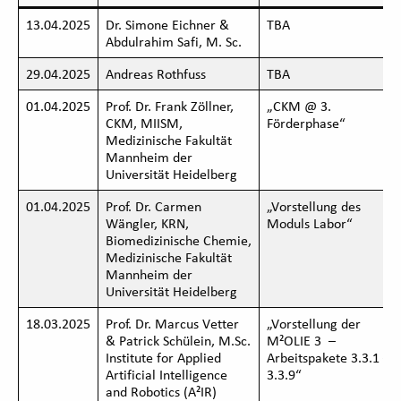
13.04.2025
Dr. Simone Eichner &
TBA
Abdulrahim Safi, M. Sc.
29.04.2025
Andreas Rothfuss
TBA
01.04.2025
Prof. Dr. Frank Zöllner,
„CKM @ 3.
CKM, MIISM,
Förderphase“
Medizinische Fakultät
Mannheim der
Universität Heidelberg
01.04.2025
Prof. Dr. Carmen
„Vorstellung des
Wängler, KRN,
Moduls Labor“
Biomedizinische Chemie,
Medizinische Fakultät
Mannheim der
Universität Heidelberg
18.03.2025
Prof. Dr. Marcus Vetter
„Vorstellung der
& Patrick Schülein, M.Sc.
M²OLIE 3 –
Institute for Applied
Arbeitspakete 3.3.1 –
Artificial Intelligence
3.3.9“
and Robotics (A²IR)