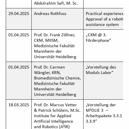
Abdulrahim Safi, M. Sc.
29.04.2025
Andreas Rothfuss
Practical experience:
Approval of a robotic
assistance system
01.04.2025
Prof. Dr. Frank Zöllner,
„CKM @ 3.
CKM, MIISM,
Förderphase“
Medizinische Fakultät
Mannheim der
Universität Heidelberg
01.04.2025
Prof. Dr. Carmen
„Vorstellung des
Wängler, KRN,
Moduls Labor“
Biomedizinische Chemie,
Medizinische Fakultät
Mannheim der
Universität Heidelberg
18.03.2025
Prof. Dr. Marcus Vetter
„Vorstellung der
& Patrick Schülein, M.Sc.
M²OLIE 3 –
Institute for Applied
Arbeitspakete 3.3.1 –
Artificial Intelligence
3.3.9“
and Robotics (A²IR)