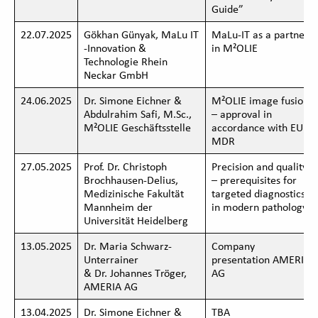
Guide”
22.07.2025
Gökhan Günyak, MaLu IT
MaLu-IT as a partner
-Innovation &
in M²OLIE
Technologie Rhein
Neckar GmbH
24.06.2025
Dr. Simone Eichner &
M²OLIE image fusion
Abdulrahim Safi, M.Sc.,
– approval in
M²OLIE Geschäftsstelle
accordance with EU
MDR
27.05.2025
Prof. Dr. Christoph
Precision and quality
Brochhausen-Delius,
– prerequisites for
Medizinische Fakultät
targeted diagnostics
Mannheim der
in modern pathology
Universität Heidelberg
13.05.2025
Dr. Maria Schwarz-
Company
Unterrainer
presentation AMERIA
& Dr. Johannes Tröger,
AG
AMERIA AG
13.04.2025
Dr. Simone Eichner &
TBA