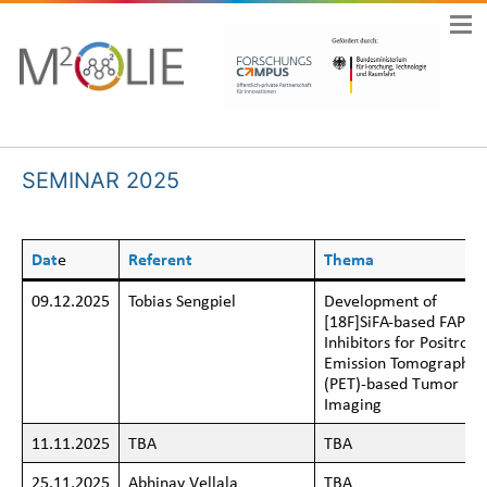
SEMINAR 2025
Dat
e
Referent
Thema
09.12.2025
Tobias Sengpiel
Development of
[18F]SiFA-based FAP-
Inhibitors for Positron
Emission Tomography
(PET)-based Tumor
Imaging
11.11.2025
TBA
TBA
25.11.2025
Abhinay Vellala
TBA