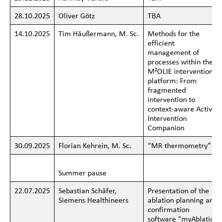
28.10.2025
Oliver Götz
TBA
14.10.2025
Tim Häußermann, M. Sc.
Methods for the
efficient
management of
processes within the
M²OLIE intervention
platform: From
fragmented
intervention to
context-aware Active
Intervention
Companion
30.09.2025
Florian Kehrein, M. Sc.
“MR thermometry”
Summer pause
22.07.2025
Sebastian Schäfer,
Presentation of the
Siemens Healthineers
ablation planning and
confirmation
software “myAblation