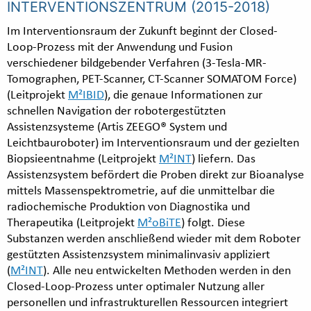
INTERVENTIONSZENTRUM (2015-2018)
Im Interventionsraum der Zukunft beginnt der Closed-
Loop-Prozess mit der Anwendung und Fusion
verschiedener bildgebender Verfahren (3-Tesla-MR-
Tomographen, PET-Scanner, CT-Scanner SOMATOM Force)
(Leitprojekt
M²IBID
), die genaue Informationen zur
schnellen Navigation der robotergestützten
Assistenzsysteme (Artis ZEEGO® System und
Leichtbauroboter) im Interventionsraum und der gezielten
Biopsieentnahme (Leitprojekt
M²INT
) liefern. Das
Assistenzsystem befördert die Proben direkt zur Bioanalyse
mittels Massenspektrometrie, auf die unmittelbar die
radiochemische Produktion von Diagnostika und
Therapeutika (Leitprojekt
M²oBiTE
) folgt. Diese
Substanzen werden anschließend wieder mit dem Roboter
gestützten Assistenzsystem minimalinvasiv appliziert
(
M²INT
). Alle neu entwickelten Methoden werden in den
Closed-Loop-Prozess unter optimaler Nutzung aller
personellen und infrastrukturellen Ressourcen integriert